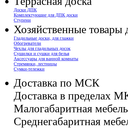
Террасная доска
Доски ДПК
Комплектующие для ДПК доски
Ступени
Хозяйственные товары 
Гладильные доски, для глажки
Обогреватели
Чехлы для гладильных досок
Сушилки и сушки для белья
Аксессуары для ванной комнаты
Стремянки, лестницы
Сумки-тележки
Доставка по МСК
Доставка в пределах 
Малогабаритная мебель
Cреднегабаритная мебе