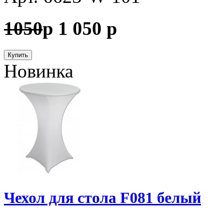
1050
p
1 050
p
Купить
Новинка
Чехол для стола F081 белый