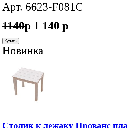
Арт. 6623-F081C
1140
p
1 140
p
Купить
Новинка
Столик к лежаку Прованс пла