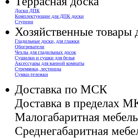
Террасная доска
Доски ДПК
Комплектующие для ДПК доски
Ступени
Хозяйственные товары 
Гладильные доски, для глажки
Обогреватели
Чехлы для гладильных досок
Сушилки и сушки для белья
Аксессуары для ванной комнаты
Стремянки, лестницы
Сумки-тележки
Доставка по МСК
Доставка в пределах 
Малогабаритная мебель
Cреднегабаритная мебе