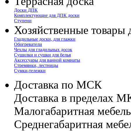
Террасная доска
Доски ДПК
Комплектующие для ДПК доски
Ступени
Хозяйственные товары 
Гладильные доски, для глажки
Обогреватели
Чехлы для гладильных досок
Сушилки и сушки для белья
Аксессуары для ванной комнаты
Стремянки, лестницы
Сумки-тележки
Доставка по МСК
Доставка в пределах 
Малогабаритная мебель
Cреднегабаритная мебе