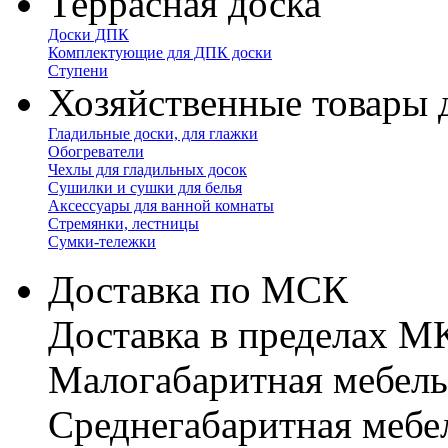
Террасная доска
Доски ДПК
Комплектующие для ДПК доски
Ступени
Хозяйственные товары 
Гладильные доски, для глажки
Обогреватели
Чехлы для гладильных досок
Сушилки и сушки для белья
Аксессуары для ванной комнаты
Стремянки, лестницы
Сумки-тележки
Доставка по МСК
Доставка в пределах 
Малогабаритная мебель
Cреднегабаритная мебе