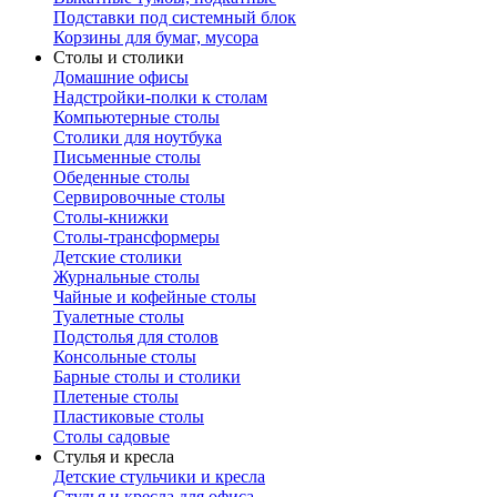
Подставки под системный блок
Корзины для бумаг, мусора
Столы и столики
Домашние офисы
Надстройки-полки к столам
Компьютерные столы
Столики для ноутбука
Письменные столы
Обеденные столы
Сервировочные столы
Столы-книжки
Столы-трансформеры
Детские столики
Журнальные столы
Чайные и кофейные столы
Туалетные столы
Подстолья для столов
Консольные столы
Барные столы и столики
Плетеные столы
Пластиковые столы
Столы садовые
Стулья и кресла
Детские стульчики и кресла
Стулья и кресла для офиса