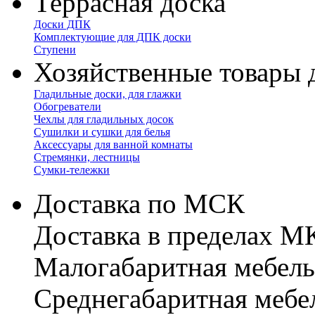
Террасная доска
Доски ДПК
Комплектующие для ДПК доски
Ступени
Хозяйственные товары 
Гладильные доски, для глажки
Обогреватели
Чехлы для гладильных досок
Сушилки и сушки для белья
Аксессуары для ванной комнаты
Стремянки, лестницы
Сумки-тележки
Доставка по МСК
Доставка в пределах 
Малогабаритная мебель
Cреднегабаритная мебе