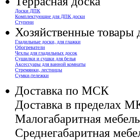
Террасная доска
Доски ДПК
Комплектующие для ДПК доски
Ступени
Хозяйственные товары 
Гладильные доски, для глажки
Обогреватели
Чехлы для гладильных досок
Сушилки и сушки для белья
Аксессуары для ванной комнаты
Стремянки, лестницы
Сумки-тележки
Доставка по МСК
Доставка в пределах 
Малогабаритная мебель
Cреднегабаритная мебе