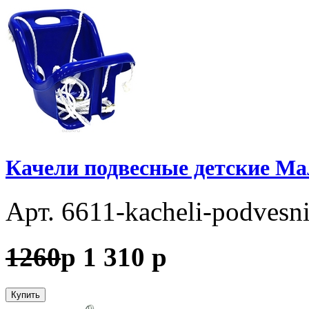
Качели подвесные детские М
Арт. 6611-kacheli-podvesn
1260
p
1 310
p
Купить