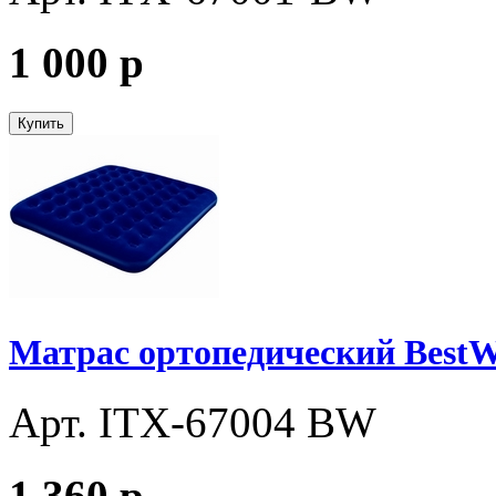
1 000
p
Купить
Матрас ортопедический BestW
Арт. ITX-67004 BW
1 360
p