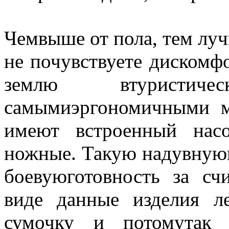
Чемвыше от пола, тем луч
не почувствуете дискомфо
землю втуристич
самымиэргономичными м
имеют встроенный нас
ножные. Такую надувнуюк
боевуюготовность за с
виде данные изделия л
сумочку и потомутак 