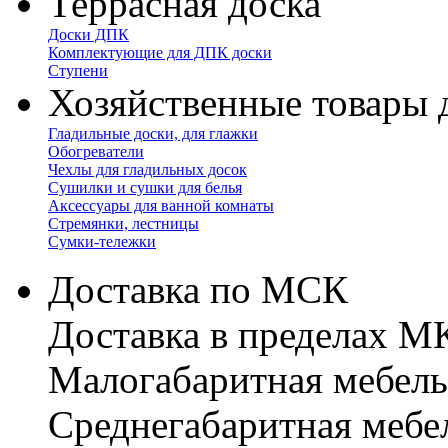
Террасная доска
Доски ДПК
Комплектующие для ДПК доски
Ступени
Хозяйственные товары 
Гладильные доски, для глажки
Обогреватели
Чехлы для гладильных досок
Сушилки и сушки для белья
Аксессуары для ванной комнаты
Стремянки, лестницы
Сумки-тележки
Доставка по МСК
Доставка в пределах 
Малогабаритная мебель
Cреднегабаритная мебе