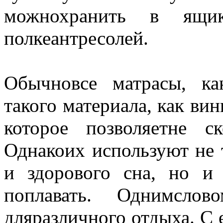
можнохранить в ящ
полкеантресолей.
Обычновсе матрасы, ка
такого материала, как ви
которое позволяетне с
Однакоих используют не 
и здорового сна, но и 
поплавать. Однимслов
дляразличного отдыха. С