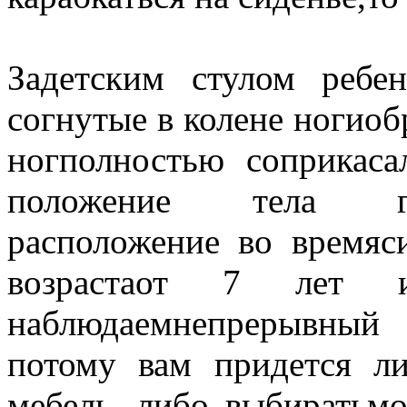
Задетским стулом ребе
согнутые в колене ногиоб
ногполностью соприкас
положение тела гар
расположение во времяси
возрастаот 7 лет
наблюдаемнепрерывный 
потому вам придется л
мебель, либо выбиратьм