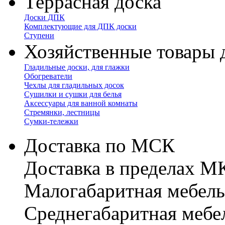
Террасная доска
Доски ДПК
Комплектующие для ДПК доски
Ступени
Хозяйственные товары 
Гладильные доски, для глажки
Обогреватели
Чехлы для гладильных досок
Сушилки и сушки для белья
Аксессуары для ванной комнаты
Стремянки, лестницы
Сумки-тележки
Доставка по МСК
Доставка в пределах 
Малогабаритная мебель
Cреднегабаритная мебе