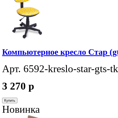
Компьютерное кресло Стар (gt
Арт. 6592-kreslo-star-gts-t
3 270
p
Купить
Новинка