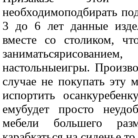
необходимоподбирать под 
3 до 6 лет данные изде
вместе со столиком, ч
заниматьсярисован
настольныеигры. Произв
случае не покупать эту 
испортить осанкуребенк
емубудет просто неудо
мебели большего раз
карабкаться на сиденье,то 