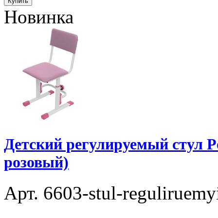
Купить
Новинка
Детский регулируемый стул Pol
розовый)
Арт. 6603-stul-reguliruemyi