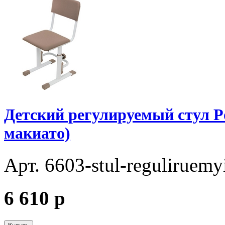
Детский регулируемый стул Pol
макиато)
Арт. 6603-stul-reguliruemyi
6 610
p