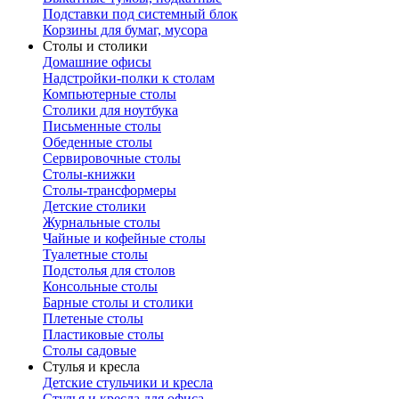
Подставки под системный блок
Корзины для бумаг, мусора
Столы и столики
Домашние офисы
Надстройки-полки к столам
Компьютерные столы
Столики для ноутбука
Письменные столы
Обеденные столы
Сервировочные столы
Столы-книжки
Столы-трансформеры
Детские столики
Журнальные столы
Чайные и кофейные столы
Туалетные столы
Подстолья для столов
Консольные столы
Барные столы и столики
Плетеные столы
Пластиковые столы
Столы садовые
Стулья и кресла
Детские стульчики и кресла
Стулья и кресла для офиса