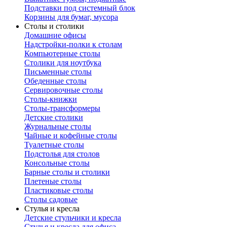
Подставки под системный блок
Корзины для бумаг, мусора
Столы и столики
Домашние офисы
Надстройки-полки к столам
Компьютерные столы
Столики для ноутбука
Письменные столы
Обеденные столы
Сервировочные столы
Столы-книжки
Столы-трансформеры
Детские столики
Журнальные столы
Чайные и кофейные столы
Туалетные столы
Подстолья для столов
Консольные столы
Барные столы и столики
Плетеные столы
Пластиковые столы
Столы садовые
Стулья и кресла
Детские стульчики и кресла
Стулья и кресла для офиса