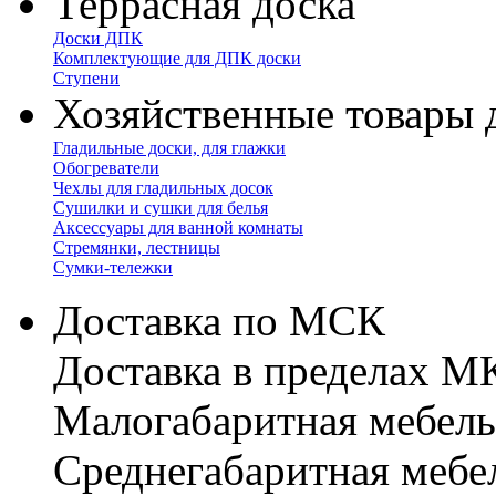
Террасная доска
Доски ДПК
Комплектующие для ДПК доски
Ступени
Хозяйственные товары 
Гладильные доски, для глажки
Обогреватели
Чехлы для гладильных досок
Сушилки и сушки для белья
Аксессуары для ванной комнаты
Стремянки, лестницы
Сумки-тележки
Доставка по МСК
Доставка в пределах 
Малогабаритная мебель
Cреднегабаритная мебе