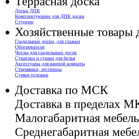
Террасная доска
Доски ДПК
Комплектующие для ДПК доски
Ступени
Хозяйственные товары 
Гладильные доски, для глажки
Обогреватели
Чехлы для гладильных досок
Сушилки и сушки для белья
Аксессуары для ванной комнаты
Стремянки, лестницы
Сумки-тележки
Доставка по МСК
Доставка в пределах 
Малогабаритная мебель
Cреднегабаритная мебе