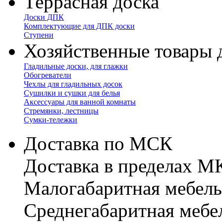
Террасная доска
Доски ДПК
Комплектующие для ДПК доски
Ступени
Хозяйственные товары 
Гладильные доски, для глажки
Обогреватели
Чехлы для гладильных досок
Сушилки и сушки для белья
Аксессуары для ванной комнаты
Стремянки, лестницы
Сумки-тележки
Доставка по МСК
Доставка в пределах 
Малогабаритная мебель
Cреднегабаритная мебе