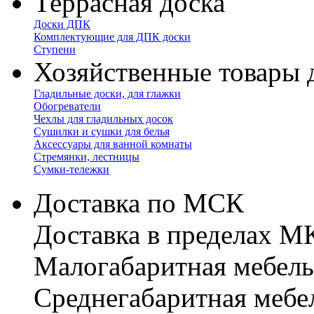
Террасная доска
Доски ДПК
Комплектующие для ДПК доски
Ступени
Хозяйственные товары 
Гладильные доски, для глажки
Обогреватели
Чехлы для гладильных досок
Сушилки и сушки для белья
Аксессуары для ванной комнаты
Стремянки, лестницы
Сумки-тележки
Доставка по МСК
Доставка в пределах 
Малогабаритная мебель
Cреднегабаритная мебе