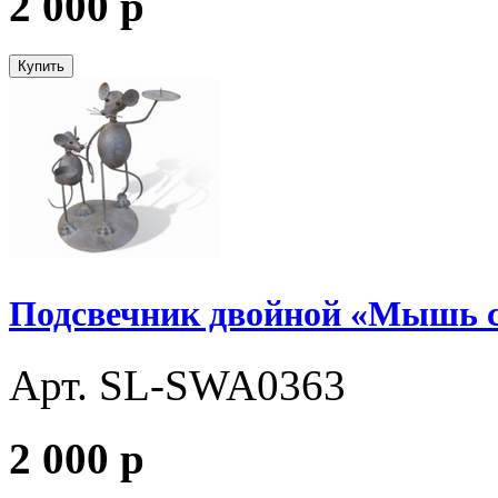
2 000
p
Купить
Подсвечник двойной «Мышь 
Арт. SL-SWA0363
2 000
p