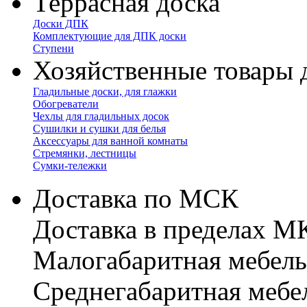
Террасная доска
Доски ДПК
Комплектующие для ДПК доски
Ступени
Хозяйственные товары 
Гладильные доски, для глажки
Обогреватели
Чехлы для гладильных досок
Сушилки и сушки для белья
Аксессуары для ванной комнаты
Стремянки, лестницы
Сумки-тележки
Доставка по МСК
Доставка в пределах 
Малогабаритная мебель
Cреднегабаритная мебе