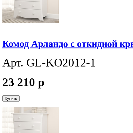
Комод Арландо с откидной к
Арт. GL-KО2012-1
23 210
p
Купить