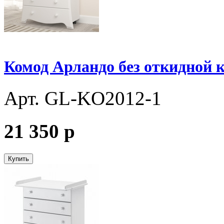
Комод Арландо без откидной
Арт. GL-KО2012-1
21 350
p
Купить