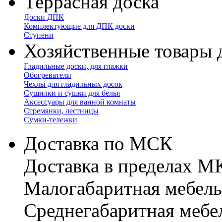
Террасная доска
Доски ДПК
Комплектующие для ДПК доски
Ступени
Хозяйственные товары 
Гладильные доски, для глажки
Обогреватели
Чехлы для гладильных досок
Сушилки и сушки для белья
Аксессуары для ванной комнаты
Стремянки, лестницы
Сумки-тележки
Доставка по МСК
Доставка в пределах 
Малогабаритная мебель
Cреднегабаритная мебе