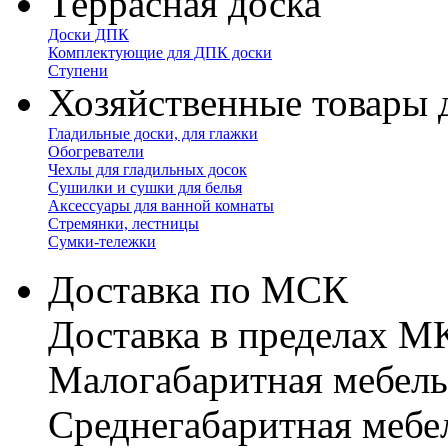
Террасная доска
Доски ДПК
Комплектующие для ДПК доски
Ступени
Хозяйственные товары 
Гладильные доски, для глажки
Обогреватели
Чехлы для гладильных досок
Сушилки и сушки для белья
Аксессуары для ванной комнаты
Стремянки, лестницы
Сумки-тележки
Доставка по МСК
Доставка в пределах 
Малогабаритная мебель
Cреднегабаритная мебе