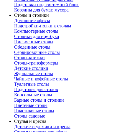
Подставки под системный блок
Корзины для бумаг, мусора
Столы и столики
Домашние офисы
Надстройки-полки к столам
Компьютерные столы
Столики для ноутбука
Письменные столы
Обеденные столы
Сервировочные столы
Столы-книжки
Столы-трансформеры
Детские столики
Журнальные столы
Чайные и кофейные столы
Туалетные столы
Подстолья для столов
Консольные столы
Барные столы и столики
Плетеные столы
Пластиковые столы
Столы садовые
Стулья и кресла
Детские стульчики и кресла
Стулья и кресла для офиса