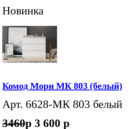
Новинка
Комод Мори МК 803 (белый)
Арт. 6628-МК 803 белый
3460
p
3 600
p