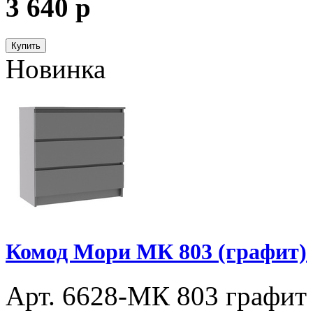
3 640
p
Купить
Новинка
Комод Мори МК 803 (графит)
Арт. 6628-МК 803 графит