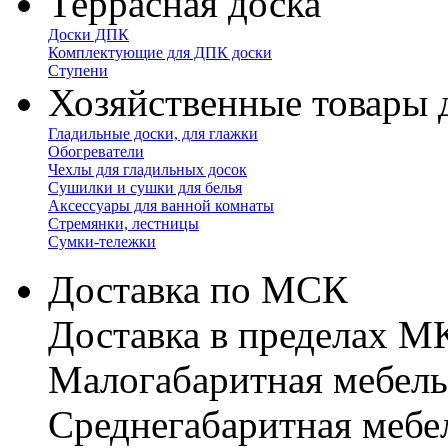
Террасная доска
Доски ДПК
Комплектующие для ДПК доски
Ступени
Хозяйственные товары 
Гладильные доски, для глажки
Обогреватели
Чехлы для гладильных досок
Сушилки и сушки для белья
Аксессуары для ванной комнаты
Стремянки, лестницы
Сумки-тележки
Доставка по МСК
Доставка в пределах 
Малогабаритная мебель
Cреднегабаритная мебе