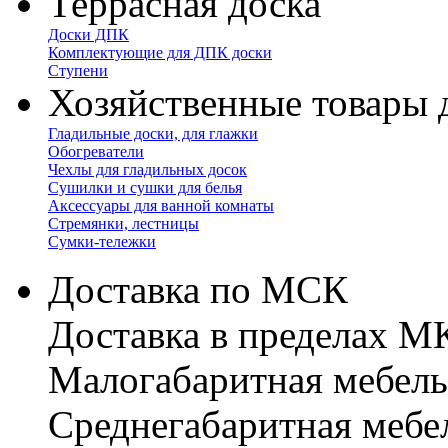
Террасная доска
Доски ДПК
Комплектующие для ДПК доски
Ступени
Хозяйственные товары 
Гладильные доски, для глажки
Обогреватели
Чехлы для гладильных досок
Сушилки и сушки для белья
Аксессуары для ванной комнаты
Стремянки, лестницы
Сумки-тележки
Доставка по МСК
Доставка в пределах 
Малогабаритная мебель
Cреднегабаритная мебе