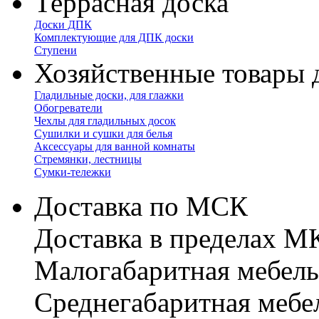
Террасная доска
Доски ДПК
Комплектующие для ДПК доски
Ступени
Хозяйственные товары 
Гладильные доски, для глажки
Обогреватели
Чехлы для гладильных досок
Сушилки и сушки для белья
Аксессуары для ванной комнаты
Стремянки, лестницы
Сумки-тележки
Доставка по МСК
Доставка в пределах 
Малогабаритная мебель
Cреднегабаритная мебе