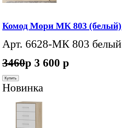
Комод Мори МК 803 (белый)
Арт. 6628-МК 803 белый
3460
p
3 600
p
Купить
Новинка