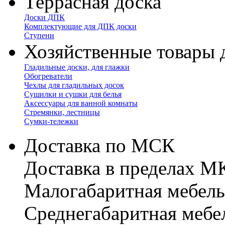
Террасная доска
Доски ДПК
Комплектующие для ДПК доски
Ступени
Хозяйственные товары 
Гладильные доски, для глажки
Обогреватели
Чехлы для гладильных досок
Сушилки и сушки для белья
Аксессуары для ванной комнаты
Стремянки, лестницы
Сумки-тележки
Доставка по МСК
Доставка в пределах 
Малогабаритная мебель
Cреднегабаритная мебе