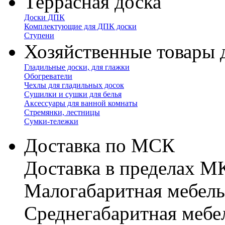
Террасная доска
Доски ДПК
Комплектующие для ДПК доски
Ступени
Хозяйственные товары 
Гладильные доски, для глажки
Обогреватели
Чехлы для гладильных досок
Сушилки и сушки для белья
Аксессуары для ванной комнаты
Стремянки, лестницы
Сумки-тележки
Доставка по МСК
Доставка в пределах 
Малогабаритная мебель
Cреднегабаритная мебе