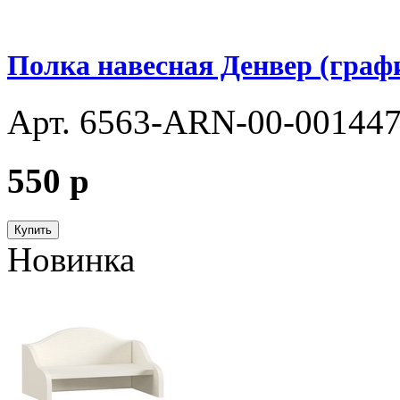
Полка навесная Денвер (граф
Арт. 6563-ARN-00-00144
550
p
Купить
Новинка