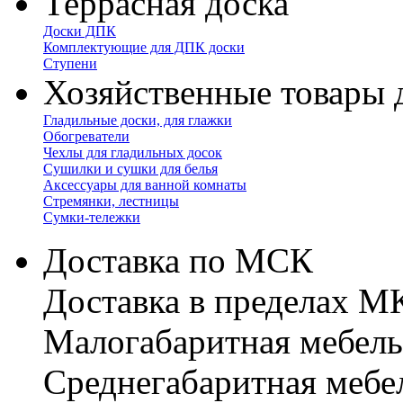
Террасная доска
Доски ДПК
Комплектующие для ДПК доски
Ступени
Хозяйственные товары 
Гладильные доски, для глажки
Обогреватели
Чехлы для гладильных досок
Сушилки и сушки для белья
Аксессуары для ванной комнаты
Стремянки, лестницы
Сумки-тележки
Доставка по МСК
Доставка в пределах 
Малогабаритная мебель
Cреднегабаритная мебе