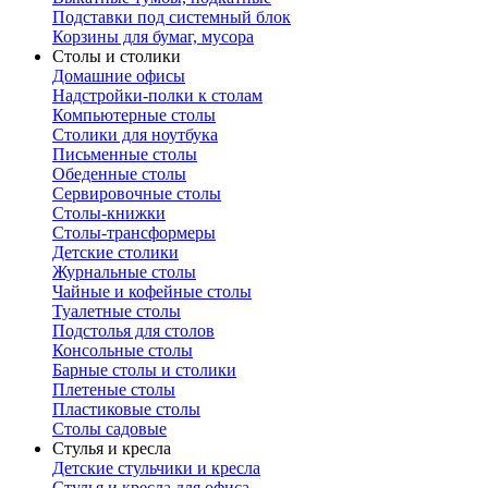
Подставки под системный блок
Корзины для бумаг, мусора
Столы и столики
Домашние офисы
Надстройки-полки к столам
Компьютерные столы
Столики для ноутбука
Письменные столы
Обеденные столы
Сервировочные столы
Столы-книжки
Столы-трансформеры
Детские столики
Журнальные столы
Чайные и кофейные столы
Туалетные столы
Подстолья для столов
Консольные столы
Барные столы и столики
Плетеные столы
Пластиковые столы
Столы садовые
Стулья и кресла
Детские стульчики и кресла
Стулья и кресла для офиса