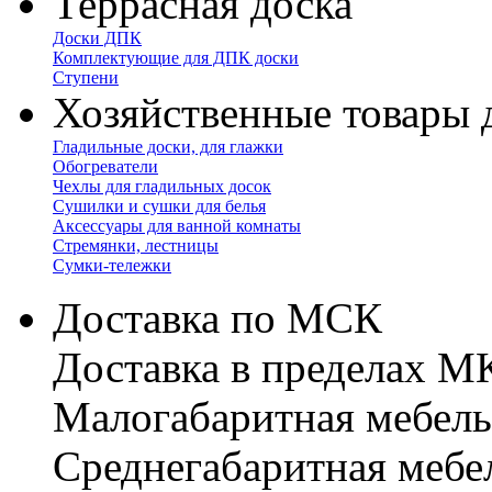
Террасная доска
Доски ДПК
Комплектующие для ДПК доски
Ступени
Хозяйственные товары 
Гладильные доски, для глажки
Обогреватели
Чехлы для гладильных досок
Сушилки и сушки для белья
Аксессуары для ванной комнаты
Стремянки, лестницы
Сумки-тележки
Доставка по МСК
Доставка в пределах 
Малогабаритная мебель
Cреднегабаритная мебе